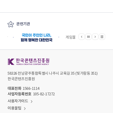
관련기관
이전
다음
관련기관 전체보기
정지
지원단
게임물관리위원회
국립
한국콘텐츠진흥원 KOREA CREATIVE CONTENT AGENCY
58326 전남광주통합특별시 나주시 교육길 35 (빛가람동 351)
한국콘텐츠진흥원
대표전화
1566-1114
사업자등록번호
105-82-17272
사용자가이드
이용꿀팁