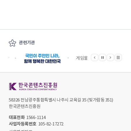
관련기관
이전
다음
관련기관 전체보기
정지
지원단
게임물관리위원회
국립
한국콘텐츠진흥원 KOREA CREATIVE CONTENT AGENCY
58326 전남광주통합특별시 나주시 교육길 35 (빛가람동 351)
한국콘텐츠진흥원
대표전화
1566-1114
사업자등록번호
105-82-17272