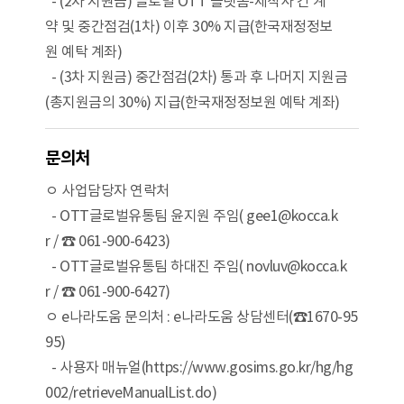
- (2차 지원금) 글로벌 OTT 플랫폼-제작사 간 계
약 및 중간점검(1차) 이후 30% 지급(한국재정정보
원 예탁 계좌)
- (3차 지원금) 중간점검(2차) 통과 후 나머지 지원금
(총지원금의 30%) 지급(한국재정정보원 예탁 계좌)
문의처
ㅇ 사업담당자 연락처
- OTT글로벌유통팀 윤지원 주임( gee1@kocca.k
r / ☎ 061-900-6423)
- OTT글로벌유통팀 하대진 주임( novluv@kocca.k
r / ☎ 061-900-6427)
ㅇ e나라도움 문의처 : e나라도움 상담센터(☎1670-95
95)
- 사용자 매뉴얼(https://www.gosims.go.kr/hg/hg
002/retrieveManualList.do)