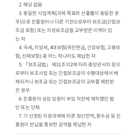
2. 해당 없음
3. 동일한 사업계획(과제 목표와 산출물이 동일한 경
우)으로 진흥원이나 다른 기관으로부터 보조금(간접보
조금 포함) 또는 지방보조금을 교부받은 이력이 있
는 자
4. 국세, 지방세, 4대보험(국민연금, 건강보험, 고용보
험, 산재보험) 중 어느 하나라도 체납한 자
5. 「보조금법」 제31조의2에 따라 중앙관서의 장으
로부터 보조사업 또는 간접보조금의 수행대상에서 배
제되거나 보조금 또는 간접보조금의 교부를 제한받
은 경우
6. 진흥원의 상임 임원이 부임 직전에 재직했던 법
인 또는 단체
7. 기 선정된 지원과제에 따른 정산잔액, 환수금 등 진
흥원이 반납을 통보한 금액을 체납한 자