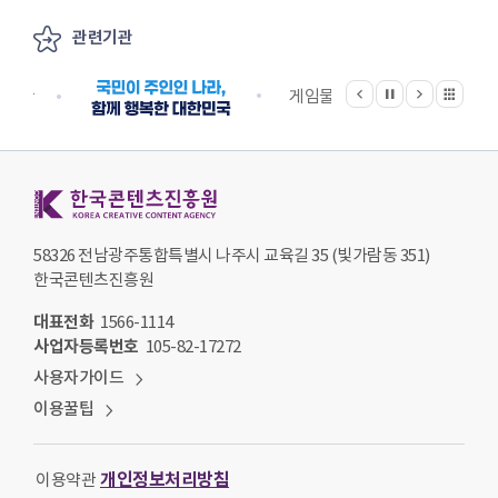
관련기관
이전
다음
관련기관 전체보기
정지
지원단
게임물관리위원회
국립
한국콘텐츠진흥원 KOREA CREATIVE CONTENT AGENCY
58326 전남광주통합특별시 나주시 교육길 35 (빛가람동 351)
한국콘텐츠진흥원
대표전화
1566-1114
사업자등록번호
105-82-17272
사용자가이드
이용꿀팁
개인정보처리방침
이용약관