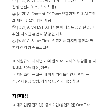
① [게임] AI vs 인간: AI 플레이어와 인간 게이머의 대
결형 챌린지(FPS, 스포츠 등)
② [체험] AI Content EX Zone: 유휴공간 활용 AI 콘텐
츠 체험 및 몰입 경험 제공
③ [공연] AI V-FEST: AI디지털 아티스트 공연 실증, 버
추얼, 디지털 휴먼 대형 공연 개최
④ [방송] AI Show Time: 인공지능 디지털 휴먼과 출
연자 간의 방송 프로그램
ㅇ 지원규모: 과제별 70억 원 x 3개 과제(자부담률 총 사
업비의 30% 이상, 현금)
ㅇ 지원조건: 공고문 내 과제 가이드라인의 과제 목
적, 과제설정 방향, 과제목표, 과제 내용 참고
지원대상
ㅇ 대기업(중견기업), 중소기업(창업기업) One Tea