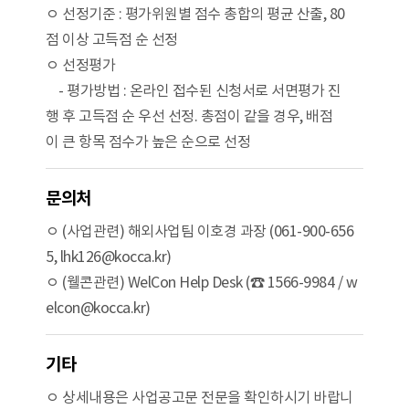
ㅇ 선정기준 : 평가위원별 점수 총합의 평균 산출, 80
점 이상 고득점 순 선정
ㅇ 선정평가
- 평가방법 : 온라인 접수된 신청서로 서면평가 진
행 후 고득점 순 우선 선정. 총점이 같을 경우, 배점
이 큰 항목 점수가 높은 순으로 선정
문의처
ㅇ (사업관련) 해외사업팀 이호경 과장 (061-900-656
5, lhk126@kocca.kr)
ㅇ (웰콘관련) WelCon Help Desk (☎ 1566-9984 / w
elcon@kocca.kr)
기타
ㅇ 상세내용은 사업공고문 전문을 확인하시기 바랍니