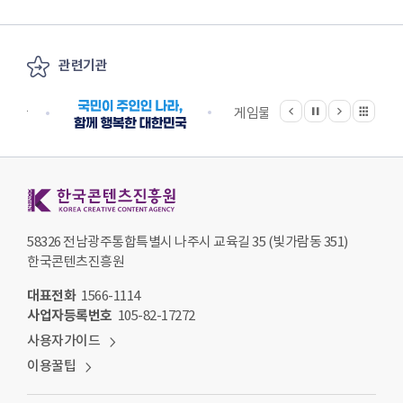
관련기관
이전
다음
관련기관 전체보기
정지
지원단
게임물관리위원회
국립
한국콘텐츠진흥원 KOREA CREATIVE CONTENT AGENCY
58326 전남광주통합특별시 나주시 교육길 35 (빛가람동 351)
한국콘텐츠진흥원
대표전화
1566-1114
사업자등록번호
105-82-17272
사용자가이드
이용꿀팁