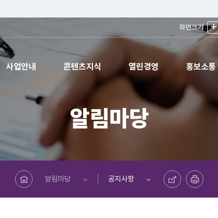
+
화면크기
사업안내
콘텐츠지식
열린경영
홍보소통
알림마당
메인페이지로 바로가기
공유하기
프린트하기
알림마당
공지사항