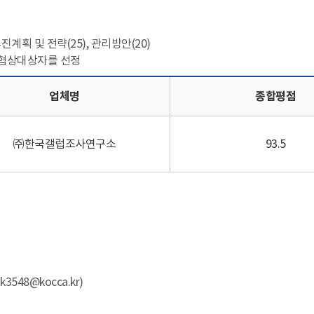
진계획 및 전략(25), 관리방안(20)
선협상대상자를 선정
평가결과 및 우선협상 대상자 | 구분, 업체명, 종합평점, 종합의견으로 나
업체명
종합평점
㈜한국갤럽조사연구소
93.5
548@kocca.kr)