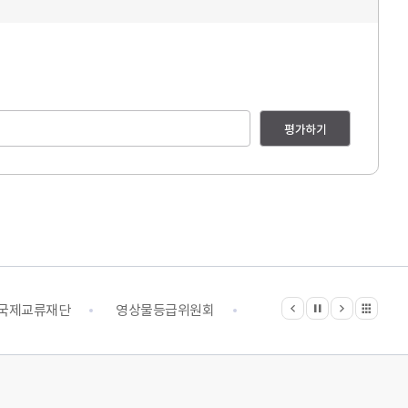
평가하기
이전
다음
관련기관 전체보기
정지
국제교류재단
영상물등급위원회
영화진흥위원회
예