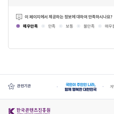
콘텐츠 만족도 조사
이 페이지에서 제공하는 정보에 대하여 만족하시나요?
매우만족
만족
보통
불만족
매우
관련기관
안전부
수출 플러스 지원단
게
한국콘텐츠진흥원 KOREA CREATIVE CONTENT AGENCY