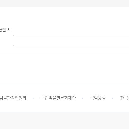
불만족
임물관리위원회
국립박물관문화재단
국악방송
한국