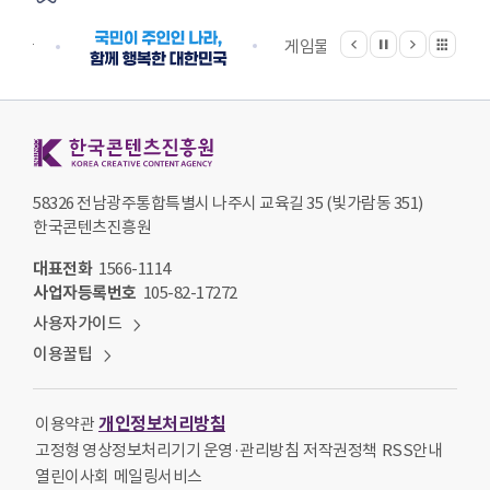
이전
다음
관련기관 전체보기
정지
지원단
게임물관리위원회
국립
한국콘텐츠진흥원 KOREA CREATIVE CONTENT AGENCY
58326 전남광주통합특별시 나주시 교육길 35 (빛가람동 351)
한국콘텐츠진흥원
대표전화
1566-1114
사업자등록번호
105-82-17272
사용자가이드
이용꿀팁
개인정보처리방침
이용약관
고정형 영상정보처리기기 운영·관리방침
저작권정책
RSS안내
열린이사회
메일링서비스