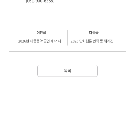
(061-900-6358)
이전글
다음글
2026년 대중음악 공연 제작 지원사업 서면평가 결과 안내
2026 만화웹툰 번역 등 해외진출 지원(공급기업) 최종 선정결과 안내
목록