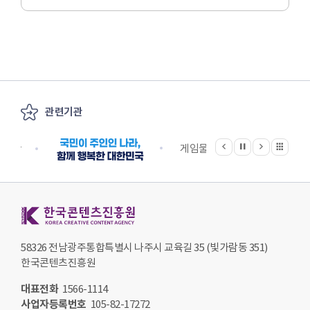
관련기관
이전
다음
관련기관 전체보기
정지
지원단
게임물관리위원회
국립
한국콘텐츠진흥원 KOREA CREATIVE CONTENT AGENCY
58326 전남광주통합특별시 나주시 교육길 35 (빛가람동 351)
한국콘텐츠진흥원
대표전화
1566-1114
사업자등록번호
105-82-17272