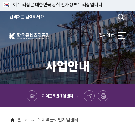
이 누리집은 대한민국 공식 전자정부 누리집입니다.
한국콘텐츠진흥원 KOREA CREATIVE CONTENT AGENCY
전체메뉴
사업안내
메인페이지로 바로가기
공유하기
프린트하기
지역글로벌게임센터
사업안내
사업별사이트
홈
지역글로벌게임센터