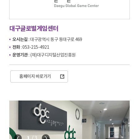
대구글로벌게임센터
오시는길
: 대구광역시 동구 동대구로 469
전화
: 053-215-4921
운영기관
: (재)대구디지털산업진흥원
홈페이지 바로가기
이전
다음
1
3