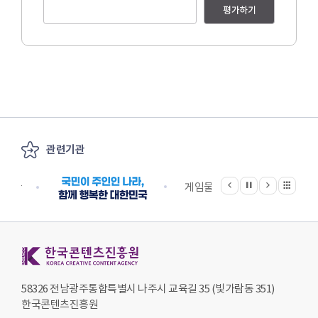
평가하기
관련기관
이전
다음
관련기관 전체보기
정지
지원단
게임물관리위원회
국립
한국콘텐츠진흥원 KOREA CREATIVE CONTENT AGENCY
58326 전남광주통합특별시 나주시 교육길 35 (빛가람동 351)
한국콘텐츠진흥원