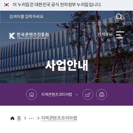
이 누리집은 대한민국 공식 전자정부 누리집입니다.
한국콘텐츠진흥원 KOREA CREATIVE CONTENT AGENCY
전체메뉴
사업안내
메인페이지로 바로가기
공유하기
프린트하기
지역콘텐츠코리아랩
사업안내
사업별사이트
홈
지역콘텐츠코리아랩