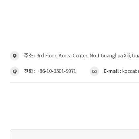
주소 :
3rd Floor, Korea Center, No.1 Guanghua Xili, Gu
전화 :
+86-10-6501-9971
E-mail :
koccabe