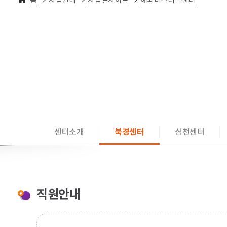
센터소개
북경센터
심천센터
직원안내