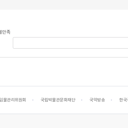
불만족
임물관리위원회
국립박물관문화재단
국악방송
한국