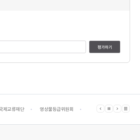
평가하기
이전
다음
관련기관 전체보기
정지
국제교류재단
영상물등급위원회
영화진흥위원회
예