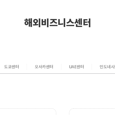
해외비즈니스센터
도쿄센터
오사카센터
UAE센터
인도네시