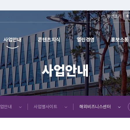
+
화면크기
사업안내
콘텐츠지식
열린경영
홍보소통
사업안내
공유
업안내
사업별사이트
해외비즈니스센터