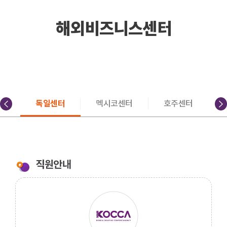
해외비즈니스센터
터
독일센터
멕시코센터
호주센터
직원안내