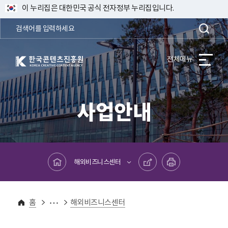
이 누리집은 대한민국 공식 전자정부 누리집입니다.
한국콘텐츠진흥원 KOREA CREATIVE CONTENT AGENCY
전체메뉴
사업안내
메인페이지로 바로가기
공유하기
프린트하기
해외비즈니스센터
사업안내
사업별사이트
홈
해외비즈니스센터