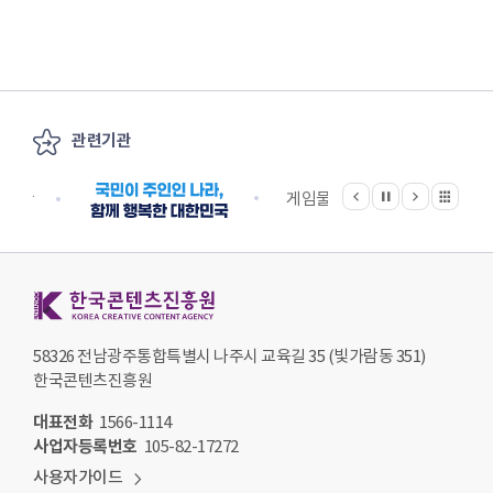
관련기관
이전
다음
관련기관 전체보기
정지
지원단
게임물관리위원회
국립
한국콘텐츠진흥원 KOREA CREATIVE CONTENT AGENCY
58326 전남광주통합특별시 나주시 교육길 35 (빛가람동 351)
한국콘텐츠진흥원
대표전화
1566-1114
사업자등록번호
105-82-17272
사용자가이드